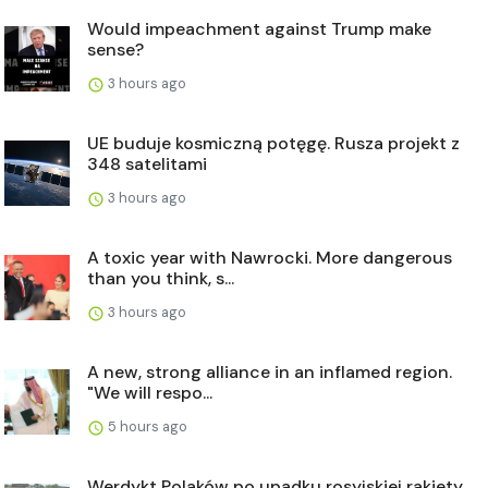
Would impeachment against Trump make
sense?
3 hours ago
UE buduje kosmiczną potęgę. Rusza projekt z
348 satelitami
3 hours ago
A toxic year with Nawrocki. More dangerous
than you think, s...
3 hours ago
A new, strong alliance in an inflamed region.
"We will respo...
5 hours ago
Werdykt Polaków po upadku rosyjskiej rakiety.