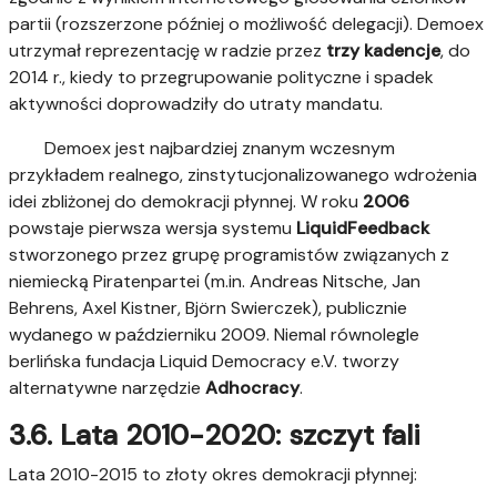
partii (rozszerzone później o możliwość delegacji). Demoex
utrzymał reprezentację w radzie przez
trzy kadencje
, do
2014 r., kiedy to przegrupowanie polityczne i spadek
aktywności doprowadziły do utraty mandatu.
Demoex jest najbardziej znanym wczesnym
przykładem realnego, zinstytucjonalizowanego wdrożenia
idei zbliżonej do demokracji płynnej. W roku
2006
powstaje pierwsza wersja systemu
LiquidFeedback
stworzonego przez grupę programistów związanych z
niemiecką Piratenpartei (m.in. Andreas Nitsche, Jan
Behrens, Axel Kistner, Björn Swierczek), publicznie
wydanego w październiku 2009. Niemal równolegle
berlińska fundacja Liquid Democracy e.V. tworzy
alternatywne narzędzie
Adhocracy
.
3.6. Lata 2010-2020: szczyt fali
Lata 2010-2015 to złoty okres demokracji płynnej: