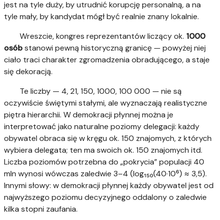
jest na tyle duży, by utrudnić korupcję personalną, a na
tyle mały, by kandydat mógł być realnie znany lokalnie.
Wreszcie, kongres reprezentantów liczący ok.
1000
osób
stanowi pewną historyczną granicę — powyżej niej
ciało traci charakter zgromadzenia obradującego, a staje
się dekoracją.
Te liczby — 4, 21, 150, 1000, 100 000 — nie są
oczywiście świętymi stałymi, ale wyznaczają realistyczne
piętra hierarchii. W demokracji płynnej można je
interpretować jako naturalne poziomy delegacji: każdy
obywatel obraca się w kręgu ok. 150 znajomych, z których
wybiera delegata; ten ma swoich ok. 150 znajomych itd.
Liczba poziomów potrzebna do „pokrycia” populacji 40
mln wynosi wówczas zaledwie 3–4 (log₁₅₀(40·10⁶) ≈ 3,5).
Innymi słowy: w demokracji płynnej każdy obywatel jest od
najwyższego poziomu decyzyjnego oddalony o zaledwie
kilka stopni zaufania.