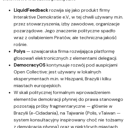
LiquidFeedback
rozwija się jako produkt firmy
Interaktive Demokratie e.V., w tej chwili używany m.in.
przez stowarzyszenia, izby zawodowe, organizacje
pozarządowe. Jego znaczenie polityczne spadło
wraz z osłabieniem Piratów, ale techniczna jakość
rośnie.
Polys
— szwajcarska firma rozwijająca platformę
głosowań elektronicznych z elementami delegacji.
DemocracyOS
kontynuuje rozwój pod auspicjami
Open Collective; jest używany w lokalnych
eksperymentach m.in. w Hiszpanii, Brazylii i kilku
miastach europejskich.
W skali politycznej formalnym wprowadzeniem
elementów demokracji płynnej do prawa stanowego
pozostają próby fragmentaryczne — głównie w
Brazylii (e-Cidadania), na Tajwanie (Polis, vTaiwan —
system konsultacyjny inspirowany choć nie tożsamy
z demokracją płynną) oraz w niektórych miastach