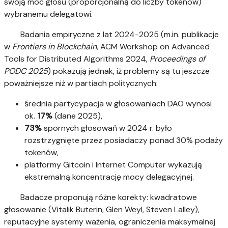
swoją moc głosu (proporcjonalną do liczby tokenów)
wybranemu delegatowi.
Badania empiryczne z lat 2024-2025 (m.in. publikacje
w
Frontiers in Blockchain
, ACM Workshop on Advanced
Tools for Distributed Algorithms 2024,
Proceedings of
PODC 2025
) pokazują jednak, iż problemy są tu jeszcze
poważniejsze niż w partiach politycznych:
średnia partycypacja w głosowaniach DAO wynosi
ok.
17%
(dane 2025),
73%
spornych głosowań w 2024 r. było
rozstrzygnięte przez posiadaczy ponad 30% podaży
tokenów,
platformy Gitcoin i Internet Computer wykazują
ekstremalną koncentrację mocy delegacyjnej.
Badacze proponują różne korekty: kwadratowe
głosowanie (Vitalik Buterin, Glen Weyl, Steven Lalley),
reputacyjne systemy ważenia, ograniczenia maksymalnej