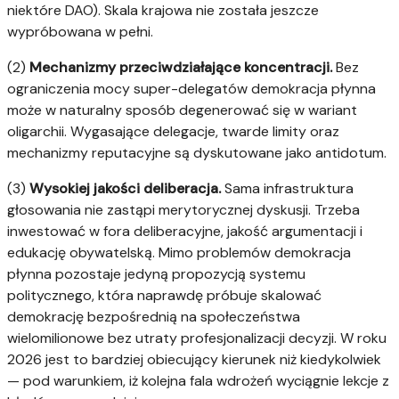
niektóre DAO). Skala krajowa nie została jeszcze
wypróbowana w pełni.
(2)
Mechanizmy przeciwdziałające koncentracji.
Bez
ograniczenia mocy super-delegatów demokracja płynna
może w naturalny sposób degenerować się w wariant
oligarchii. Wygasające delegacje, twarde limity oraz
mechanizmy reputacyjne są dyskutowane jako antidotum.
(3)
Wysokiej jakości deliberacja.
Sama infrastruktura
głosowania nie zastąpi merytorycznej dyskusji. Trzeba
inwestować w fora deliberacyjne, jakość argumentacji i
edukację obywatelską. Mimo problemów demokracja
płynna pozostaje jedyną propozycją systemu
politycznego, która naprawdę próbuje skalować
demokrację bezpośrednią na społeczeństwa
wielomilionowe bez utraty profesjonalizacji decyzji. W roku
2026 jest to bardziej obiecujący kierunek niż kiedykolwiek
— pod warunkiem, iż kolejna fala wdrożeń wyciągnie lekcje z