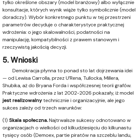
tylko określone obszary (model branżowy) albo wyłącznie
konsultacje, których wynik wiąże tylko symbolicznie (model
doradczy). Wybór konkretnego punktu w tej przestrzeni
parametrów decyduje o charakterystyce praktycznej
wdrożenia: o jego skalowalności, podatności na
manipulację, kompatybilności z prawem stanowym i
rzeczywistą jakością decyzji.
5. Wnioski
Demokracja płynna to ponad sto lat dojrzewania idei
— od Lewisa Carrolla, przez U’Rena, Tullocka, Millera,
Shubika, aż do Bryana Forda i współczesnej teorii grafów.
Praktyczne wdrożenia z lat 2002-2026 pokazały, iż model
jest realizowalny
technicznie i organizacyjnie, ale jego
sukces zależy od trzech warunków:
(1)
Skala społeczna.
Najtrwalsze sukcesy odnotowano w
organizacjach o wielkości od kilkudziesięciu do kilkunastu
tysięcy osób (Demoex, partie piratów na szczeblu landu,