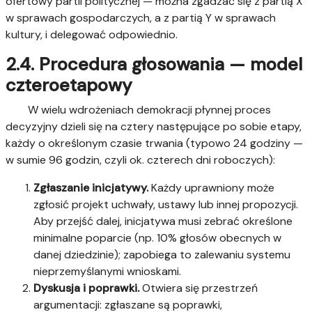
ofertowy partii politycznej — można zgadzać się z partią X
w sprawach gospodarczych, a z partią Y w sprawach
kultury, i delegować odpowiednio.
2.4. Procedura głosowania — model
czteroetapowy
W wielu wdrożeniach demokracji płynnej proces
decyzyjny dzieli się na cztery następujące po sobie etapy,
każdy o określonym czasie trwania (typowo 24 godziny —
w sumie 96 godzin, czyli ok. czterech dni roboczych):
Zgłaszanie inicjatywy.
Każdy uprawniony może
zgłosić projekt uchwały, ustawy lub innej propozycji.
Aby przejść dalej, inicjatywa musi zebrać określone
minimalne poparcie (np. 10% głosów obecnych w
danej dziedzinie); zapobiega to zalewaniu systemu
nieprzemyślanymi wnioskami.
Dyskusja i poprawki.
Otwiera się przestrzeń
argumentacji: zgłaszane są poprawki,