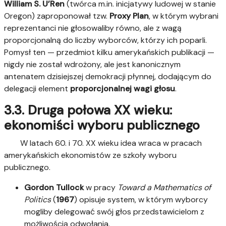
William S. U’Ren
(twórca m.in. inicjatywy ludowej w stanie
Oregon) zaproponował tzw.
Proxy Plan
, w którym wybrani
reprezentanci nie głosowaliby równo, ale z wagą
proporcjonalną do liczby wyborców, którzy ich poparli.
Pomysł ten — przedmiot kilku amerykańskich publikacji —
nigdy nie został wdrożony, ale jest kanonicznym
antenatem dzisiejszej demokracji płynnej, dodającym do
delegacji element
proporcjonalnej wagi głosu
.
3.3. Druga połowa XX wieku:
ekonomiści wyboru publicznego
W latach 60. i 70. XX wieku idea wraca w pracach
amerykańskich ekonomistów ze szkoły wyboru
publicznego.
Gordon Tullock
w pracy
Toward a Mathematics of
Politics
(
1967
) opisuje system, w którym wyborcy
mogliby delegować swój głos przedstawicielom z
możliwością odwołania.