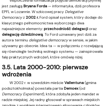
Współczesna formalizacja pojęcia demokracji płynnej
jest zasługą
Bryana Forda
— informatyka, dziś profesora
EPFL w Lozannie. W szkicowej pracy
Delegative
Democracy
z
2002 r.
Ford opisał system, który dodaje do
klasycznego pełnomocnictwa wyborczego dwa
najważniejsze elementy:
przechodniość delegacji
oraz
delegację dziedzinową
. To Ford uznawany jest dziś za
autora terminu
delegative democracy
w sensie, w jakim
używamy go obecnie. Idea ta — w połączeniu z rozwijającą
się równolegle techniką wolnego systemu — zainspirowała
falę praktycznych wdrożeń, które omówię niżej.
3.5. Lata 2000-2010: pierwsze
wdrożenia
W 2002 r. w szwedzkim mieście
Vallentuna
(gmina
podsztokholmska) powstała partia
Demoex
(od
Democracy Experiment
), która zdobyła jeden mandat w
radzie miejskiej. Jej radny głosował w sprawach miejskich
zgodnie z wynikiem internetowego głosowania członków