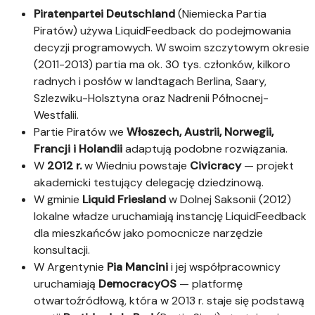
Piratenpartei Deutschland
(Niemiecka Partia
Piratów) używa LiquidFeedback do podejmowania
decyzji programowych. W swoim szczytowym okresie
(2011-2013) partia ma ok. 30 tys. członków, kilkoro
radnych i posłów w landtagach Berlina, Saary,
Szlezwiku-Holsztyna oraz Nadrenii Północnej-
Westfalii.
Partie Piratów we
Włoszech, Austrii, Norwegii,
Francji i Holandii
adaptują podobne rozwiązania.
W
2012 r.
w Wiedniu powstaje
Civicracy
— projekt
akademicki testujący delegację dziedzinową.
W gminie
Liquid Friesland
w Dolnej Saksonii (2012)
lokalne władze uruchamiają instancję LiquidFeedback
dla mieszkańców jako pomocnicze narzędzie
konsultacji.
W Argentynie
Pia Mancini
i jej współpracownicy
uruchamiają
DemocracyOS
— platformę
otwartoźródłową, która w 2013 r. staje się podstawą