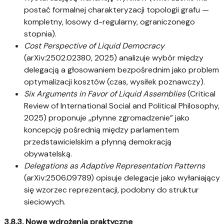
postać formalnej charakteryzacji topologii grafu —
kompletny, losowy d-regularny, ograniczonego
stopnia).
Cost Perspective of Liquid Democracy
(arXiv:2502.02380, 2025) analizuje wybór między
delegacją a głosowaniem bezpośrednim jako problem
optymalizacji kosztów (czas, wysiłek poznawczy).
Six Arguments in Favor of Liquid Assemblies
(Critical
Review of International Social and Political Philosophy,
2025) proponuje „płynne zgromadzenie” jako
koncepcję pośrednią między parlamentem
przedstawicielskim a płynną demokracją
obywatelską.
Delegations as Adaptive Representation Patterns
(arXiv:2506.09789) opisuje delegacje jako wyłaniający
się wzorzec reprezentacji, podobny do struktur
sieciowych.
3.8.3. Nowe wdrożenia praktyczne