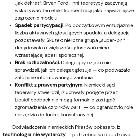
„jak dekret”. Bryan Ford i inni teoretycy zaczynają
wskazywać ten efekt koncentracji jako najważniejsze
zagrożenie modelu.
Spadek partycypacji.
Po początkowym entuzjazmie
liczba aktywnych głosujących spadała, a delegacje
pozostawały. Skutek: nieliczna grupa „super-pni”
decydowała o większości głosowań mimo
wzrastającej apatii społecznej.
Brak rozliczalności.
Delegujący często nie
sprawdzali, jak ich delegat głosuje — co podważało
założenie informowanego zaufania.
Konflikt z prawem partyjnym.
Niemiecki sąd
federalny stwierdził, iż uchwały podjęte przez
LiquidFeedback nie mogą formalnie zastąpić
zgromadzenia członków partii — co ograniczyło role
narzędzia do funkcji konsultacyjnej.
Doświadczenie niemieckich Piratów pokazało, iż
technologia nie wystarczy
— potrzebne są dodatkowe