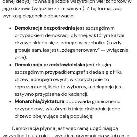
danej decyzji równa się liczbie wszystkich wierzchołków w
jego drzewie (włącznie z nim samym). Z tej formalizacji
wynikają eleganckie obserwacje:
Demokracja bezpośrednia
jest szczególnym
przypadkiem demokracji płynnej, w którym każde
drzewo składa się z jednego wierzchołka (każdy
głosuje sam, las jest „zdegenerowany” — wyłącznie
pnie).
Demokracja przedstawicielska
jest drugim
szczególnym przypadkiem: graf składa się z kilku
drzew jednopiętrowych, w których pnie to
reprezentanci, liście to wyborcy, a delegacja jest
sztywno przypisana do kadencji.
Monarchia/dyktatura
odpowiada granicznemu
przypadkowi, w którym istnieje dokładnie jedno
drzewo obejmujące całą populację.
Demokracja płynna jest więc ramą uogólniającą
wszystkie te ustroje — wynikiem przesunięcia w tej ramie