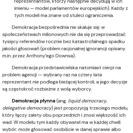
reprezentantów, którzy następnie decydują w ich
imieniu — model parlamentów europejskich). Każdy z
tych modeli ma znane od stuleci ograniczenia.
Demokracja bezpośrednia nie skaluje się: w
społeczeństwach milionowych nie da się przeprowadzać
tysięcy referendów rocznie bez katastrofalnego spadku
jakości głosowań (problem racjonalnej ignorancji opisany
m.in. przez Anthony’ego Downsa).
Demokracja przedstawicielska natomiast cierpi na
problem agencji — wybrany raz na cztery lata
reprezentant nie podlega bieżącej kontroli, a jego decyzje
są częstokroć rozbieżne z wolą wyborcy.
Demokracja płynna
(ang.
liquid democracy
,
delegative democracy
) jest propozycją trzeciego modelu,
który łączy zalety obu poprzednich i znosi większość ich
wad. W modelu tym każdy obywatel ma w każdej chwili
wybór: może głosować osobiście w danej sprawie albo