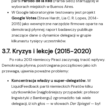
partii
Partido de la Red
(Partia Sieci) startującej w
wyborach miejskich w Buenos Aires.
W Google laboratoryjnie testowany jest projekt
Google Votes
(Steve Hardt, Lia C. R. Lopes, 2014-
2015) jako wewnętrzne narzędzie firmowe oparte na
demokracji płynnej; raport badawczy publikuje
znaczące dane o dynamice delegacji w grupie
kilkunastu tysięcy uczestników.
3.7. Kryzys i lekcje (2015-2020)
Po roku 2013 niemieccy Piraci zaczynają tracić wpływy.
Demokracja płynna, postrzegana początkowo jako ich
przewaga, ujawnia poważne problemy:
Koncentracja władzy u super-delegatów.
W
LiquidFeedback partii niemieckich Piratów kilku
użytkowników (najgłośniejszy przypadek: profesor
lingwistyki z Bambergu) zgromadziło tak wiele
delegacji, iż ich głos — w słowach
Der Spiegel
— był