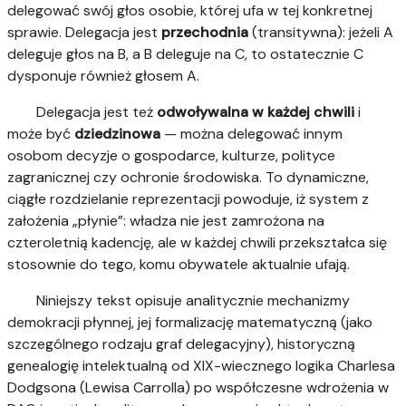
delegować swój głos osobie, której ufa w tej konkretnej
sprawie. Delegacja jest
przechodnia
(transitywna): jeżeli A
deleguje głos na B, a B deleguje na C, to ostatecznie C
dysponuje również głosem A.
Delegacja jest też
odwoływalna w każdej chwili
i
może być
dziedzinowa
— można delegować innym
osobom decyzje o gospodarce, kulturze, polityce
zagranicznej czy ochronie środowiska. To dynamiczne,
ciągłe rozdzielanie reprezentacji powoduje, iż system z
założenia „płynie”: władza nie jest zamrożona na
czteroletnią kadencję, ale w każdej chwili przekształca się
stosownie do tego, komu obywatele aktualnie ufają.
Niniejszy tekst opisuje analitycznie mechanizmy
demokracji płynnej, jej formalizację matematyczną (jako
szczególnego rodzaju graf delegacyjny), historyczną
genealogię intelektualną od XIX-wiecznego logika Charlesa
Dodgsona (Lewisa Carrolla) po współczesne wdrożenia w