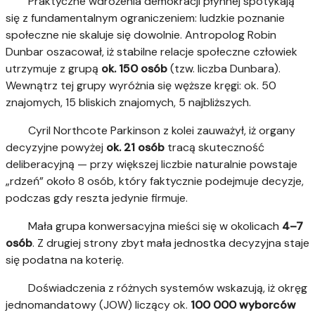
Praktyczne wdrożenia demokracji płynnej spotykają
się z fundamentalnym ograniczeniem: ludzkie poznanie
społeczne nie skaluje się dowolnie. Antropolog Robin
Dunbar oszacował, iż stabilne relacje społeczne człowiek
utrzymuje z grupą
ok. 150 osób
(tzw. liczba Dunbara).
Wewnątrz tej grupy wyróżnia się węższe kręgi: ok. 50
znajomych, 15 bliskich znajomych, 5 najbliższych.
Cyril Northcote Parkinson z kolei zauważył, iż organy
decyzyjne powyżej
ok. 21 osób
tracą skuteczność
deliberacyjną — przy większej liczbie naturalnie powstaje
„rdzeń” około 8 osób, który faktycznie podejmuje decyzje,
podczas gdy reszta jedynie firmuje.
Mała grupa konwersacyjna mieści się w okolicach
4–7
osób
. Z drugiej strony zbyt mała jednostka decyzyjna staje
się podatna na koterię.
Doświadczenia z różnych systemów wskazują, iż okręg
jednomandatowy (JOW) liczący ok.
100 000 wyborców