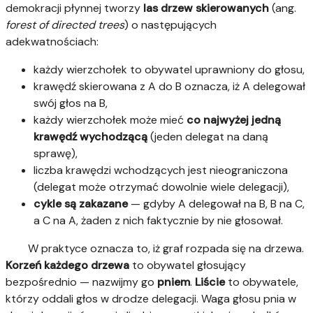
demokracji płynnej tworzy
las drzew skierowanych
(ang.
forest of directed trees
) o następujących
adekwatnościach:
każdy wierzchołek to obywatel uprawniony do głosu,
krawędź skierowana z A do B oznacza, iż A delegował
swój głos na B,
każdy wierzchołek może mieć
co najwyżej jedną
krawędź wychodzącą
(jeden delegat na daną
sprawę),
liczba krawędzi wchodzących jest nieograniczona
(delegat może otrzymać dowolnie wiele delegacji),
cykle są zakazane
— gdyby A delegował na B, B na C,
a C na A, żaden z nich faktycznie by nie głosował.
W praktyce oznacza to, iż graf rozpada się na drzewa.
Korzeń każdego drzewa
to obywatel głosujący
bezpośrednio — nazwijmy go
pniem
.
Liście
to obywatele,
którzy oddali głos w drodze delegacji. Waga głosu pnia w