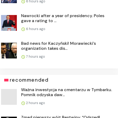
6 hours ago
Nawrocki after a year of presidency. Poles
gave a rating to ...
6 hours ago
Bad news for Kaczyński! Morawiecki's
organization takes dis...
7 hours ago
recommended
Ważna inwestycja na cmentarzu w Tymbarku.
Pomnik odzyska daw...
2 hours ago
Zmarł pierwszy wójt Bestwiny. “Odszedł