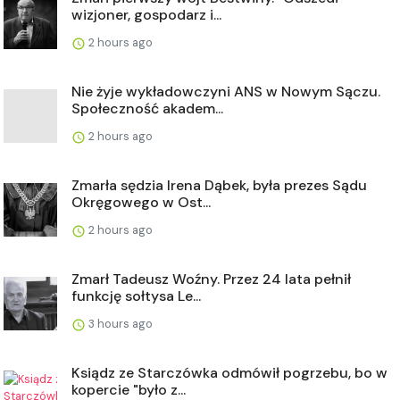
wizjoner, gospodarz i...
2 hours ago
Nie żyje wykładowczyni ANS w Nowym Sączu.
Społeczność akadem...
2 hours ago
Zmarła sędzia Irena Dąbek, była prezes Sądu
Okręgowego w Ost...
2 hours ago
Zmarł Tadeusz Woźny. Przez 24 lata pełnił
funkcję sołtysa Le...
3 hours ago
Ksiądz ze Starczówka odmówił pogrzebu, bo w
kopercie "było z...