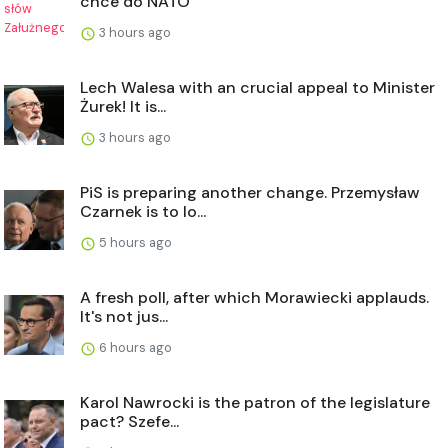
chce do NATO
3 hours ago
Lech Walesa with an crucial appeal to Minister
Żurek! It is...
3 hours ago
PiS is preparing another change. Przemysław
Czarnek is to lo...
5 hours ago
A fresh poll, after which Morawiecki applauds.
It's not jus...
6 hours ago
Karol Nawrocki is the patron of the legislature
pact? Szefe...