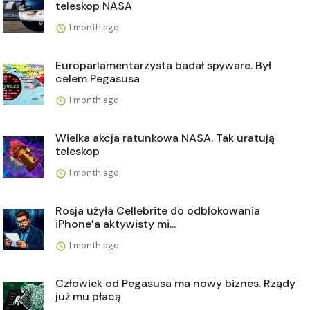
teleskop NASA
1 month ago
Europarlamentarzysta badał spyware. Był
celem Pegasusa
1 month ago
Wielka akcja ratunkowa NASA. Tak uratują
teleskop
1 month ago
Rosja użyła Cellebrite do odblokowania
iPhone’a aktywisty mi...
1 month ago
Człowiek od Pegasusa ma nowy biznes. Rządy
już mu płacą