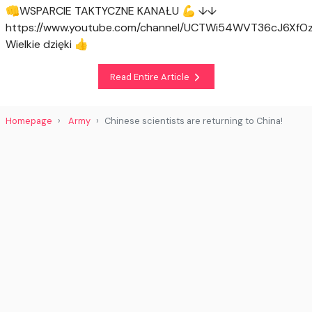
👊WSPARCIE TAKTYCZNE KANAŁU 💪 ↓↓
https://www.youtube.com/channel/UCTWi54WVT36cJ6XfO
Wielkie dzięki 👍
Read Entire Article
Homepage
Army
Chinese scientists are returning to China!