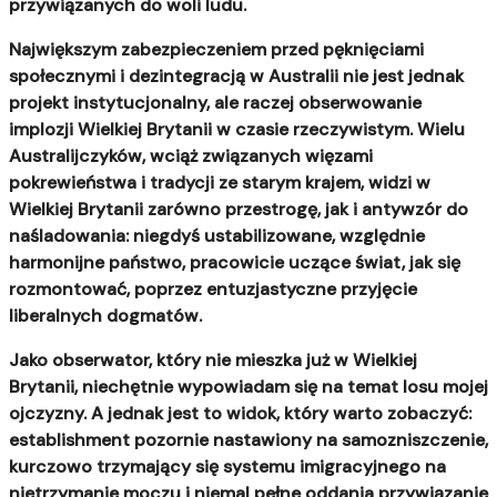
przywiązanych do woli ludu.
Największym zabezpieczeniem przed pęknięciami
społecznymi i dezintegracją w Australii nie jest jednak
projekt instytucjonalny, ale raczej obserwowanie
implozji Wielkiej Brytanii w czasie rzeczywistym.
Wielu
Australijczyków, wciąż związanych więzami
pokrewieństwa i tradycji ze starym krajem, widzi w
Wielkiej Brytanii zarówno przestrogę, jak i antywzór do
naśladowania: niegdyś ustabilizowane, względnie
harmonijne państwo, pracowicie uczące świat, jak się
rozmontować, poprzez entuzjastyczne przyjęcie
liberalnych dogmatów.
Jako obserwator, który nie mieszka już w Wielkiej
Brytanii, niechętnie wypowiadam się na temat losu mojej
ojczyzny. A jednak jest to widok, który warto zobaczyć:
establishment pozornie nastawiony na samozniszczenie,
kurczowo trzymający się systemu imigracyjnego na
nietrzymanie moczu i niemal pełne oddania przywiązanie