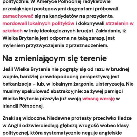
politycznie. W Ameryce Północnej radykałowie
przesiąknięci postępowymi dogmatami próbowali
zamachować
się na kandydatów na prezydenta,
mordowali lokalnych polityków
i dokonywali
strzelanin w
szkołach
w imię ideologicznych krucjat. Zakładanie, iż
Wielka Brytania jest odporna na taką zarazę, jest
myleniem przyzwyczajenia z przeznaczeniem.
Na zmieniającym się terenie
Jeśli Wielka Brytania nie pogrąży się od razu w brudnej
wojnie, bardziej prawdopodobną perspektywą jest
bałkanizacja – lub, w lokalnym żargonie, ulsteryzacja.
Nie
musimy spekulować abstrakcyjnie: za żywej pamięci
Wielka Brytania przeżyła już swoją
własną wersję
w
Irlandii Północnej.
Znaki są widoczne. Niedawne protesty przeciwko fladze
w Anglii odzwierciedlają głębszą wrogość wobec klasy
politycznej, która systematycznie neguje angielskie