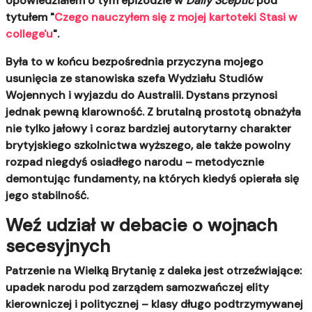
opowiedziałem o tym epizodzie w
Daily Sceptic
pod
tytułem "
Czego nauczyłem się z mojej kartoteki Stasi w
college'u
".
Była to w końcu bezpośrednia przyczyna mojego
usunięcia ze stanowiska szefa Wydziału Studiów
Wojennych i wyjazdu do Australii
. Dystans przynosi
jednak pewną klarowność. Z brutalną prostotą obnażyła
nie tylko jałowy i coraz bardziej autorytarny charakter
brytyjskiego szkolnictwa wyższego, ale także powolny
rozpad niegdyś osiadłego narodu – metodycznie
demontując fundamenty, na których kiedyś opierała się
jego stabilność.
Weź udział w debacie o wojnach
secesyjnych
Patrzenie na Wielką Brytanię z daleka jest otrzeźwiające:
upadek narodu pod zarządem samozwańczej elity
kierowniczej i politycznej – klasy długo podtrzymywanej