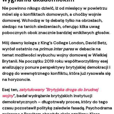
Nie powinno nikogo dziwić, iż od miesięcy w powietrzu
mówi się o konfliktach domowych, a choćby wojnie
domowej.
Wchodzę w tę debatę tylko na obrzeżach,
siedząc na tanich siedzeniach, oferując kilka uwag
pobocznych obok znacznie bardziej wnikliwych głosów.
Mój dawny kolega z King's College London, David Betz,
wyrósł ostatnio na
primus inter pares
w debacie na
temat możliwości wybuchu wojny domowej w Wielkiej
Brytanii. Na początku 2019 roku współtworzyliśmy esej
analizujący ponure perspektywy brytyjskiej demokracji i
drogę do wewnętrznego konfliktu, która już rysowała się
na horyzoncie.
Esej ten,
zatytułowany "Brytyjska droga do brudnej
wojny
", badał wydrążanie brytyjskich instytucji
demokratycznych – długotrwały proces, który do tego
czasu pozostawił politykę zaledwie fasadą. Psychodrama