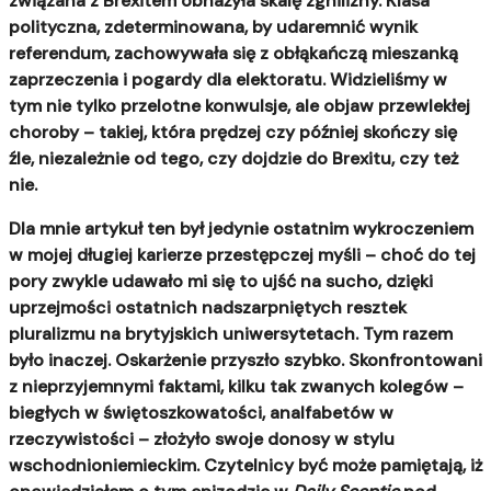
związana z Brexitem obnażyła skalę zgnilizny. Klasa
polityczna, zdeterminowana, by udaremnić wynik
referendum, zachowywała się z obłąkańczą mieszanką
zaprzeczenia i pogardy dla elektoratu. Widzieliśmy w
tym nie tylko przelotne konwulsje, ale objaw przewlekłej
choroby – takiej, która prędzej czy później skończy się
źle, niezależnie od tego, czy dojdzie do Brexitu, czy też
nie.
Dla mnie artykuł ten był jedynie ostatnim wykroczeniem
w mojej długiej karierze przestępczej myśli – choć do tej
pory zwykle udawało mi się to ujść na sucho, dzięki
uprzejmości ostatnich nadszarpniętych resztek
pluralizmu na brytyjskich uniwersytetach. Tym razem
było inaczej. Oskarżenie przyszło szybko. Skonfrontowani
z nieprzyjemnymi faktami, kilku tak zwanych kolegów –
biegłych w świętoszkowatości, analfabetów w
rzeczywistości – złożyło swoje donosy w stylu
wschodnioniemieckim. Czytelnicy być może pamiętają, iż