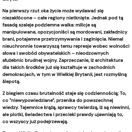
Na pierwszy rzut oka życie może wydawać się
niezakłócone – całe regiony nietknięte. Jednak pod tą
fasadą szaleje podziemna walka:
milicje są
manipulowane, opozycjoniści są mordowani, zakładnicy
brani, potajemne przetrzymywania i zaginięcia. Niemal
nieuchronnie towarzyszą temu represje wobec wolności
słowa i swobód obywatelskich – nieodzownych
służebnic brudnej wojny. Zaprzeczanie, iż architektura
dla takich środków już się kształtuje w zachodnich
demokracjach, w tym w Wielkiej Brytanii, jest rozmyślną
ślepotą.
Z biegiem czasu brutalność staje się codziennością; To,
co "niewypowiedziane", przenika do powszechnej
wiedzy.
Tajemnice krążą, sprawcy twierdzą, iż są niewinni,
ale plotki, świadectwa i przecieki prawdy ujawniają to,
co wszyscy już podejrzewają.