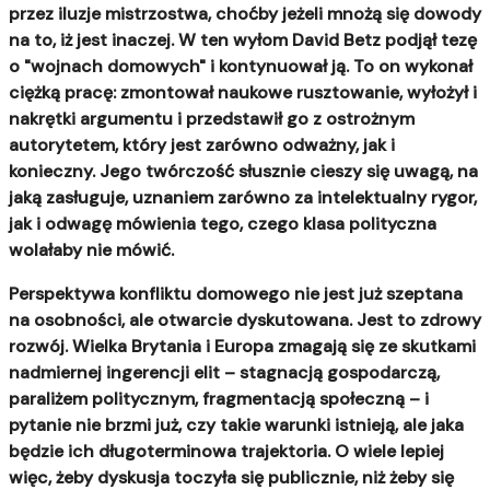
przez iluzje mistrzostwa, choćby jeżeli mnożą się dowody
na to, iż jest inaczej. W ten wyłom David Betz podjął tezę
o "wojnach domowych" i kontynuował ją. To on wykonał
ciężką pracę: zmontował naukowe rusztowanie, wyłożył i
nakrętki argumentu i przedstawił go z ostrożnym
autorytetem, który jest zarówno odważny, jak i
konieczny. Jego twórczość słusznie cieszy się uwagą, na
jaką zasługuje, uznaniem zarówno za intelektualny rygor,
jak i odwagę mówienia tego, czego klasa polityczna
wolałaby nie mówić.
Perspektywa konfliktu domowego nie jest już szeptana
na osobności, ale otwarcie dyskutowana.
Jest to zdrowy
rozwój. Wielka Brytania i Europa zmagają się ze skutkami
nadmiernej ingerencji elit – stagnacją gospodarczą,
paraliżem politycznym, fragmentacją społeczną – i
pytanie nie brzmi już, czy takie warunki istnieją, ale jaka
będzie ich długoterminowa trajektoria. O wiele lepiej
więc, żeby dyskusja toczyła się publicznie, niż żeby się