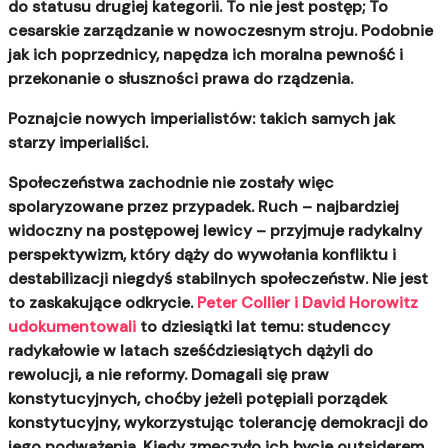
do statusu drugiej kategorii.
To nie jest postęp; To
cesarskie zarządzanie w nowoczesnym stroju. Podobnie
jak ich poprzednicy, napędza ich moralna pewność i
przekonanie o słuszności prawa do rządzenia.
Poznajcie nowych imperialistów: takich samych jak
starzy imperialiści.
Społeczeństwa zachodnie nie zostały więc
spolaryzowane przez przypadek.
Ruch – najbardziej
widoczny na postępowej lewicy – przyjmuje radykalny
perspektywizm, który dąży do wywołania konfliktu i
destabilizacji niegdyś stabilnych społeczeństw. Nie jest
to zaskakujące odkrycie.
Peter Collier i David Horowitz
udokumentowali
to dziesiątki lat temu: studenccy
radykałowie w latach sześćdziesiątych dążyli do
rewolucji, a nie reformy. Domagali się praw
konstytucyjnych, choćby jeżeli potępiali porządek
konstytucyjny, wykorzystując tolerancję demokracji do
jego podważenia. Kiedy zmęczyło ich bycie outsiderem,