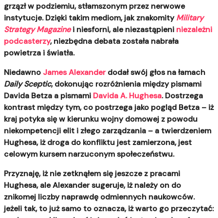
grzązł w podziemiu, stłamszonym przez nerwowe
instytucje. Dzięki takim mediom, jak znakomity
Military
Strategy Magazine
i niesforni, ale niezastąpieni
niezależni
podcasterzy
, niezbędna debata została nabrała
powietrza i światła.
Niedawno
James Alexander
dodał swój głos na łamach
Daily Sceptic
, dokonując rozróżnienia między pismami
Davida Betza a pismami
Davida A. Hughesa
. Dostrzega
kontrast między tym, co postrzega jako pogląd Betza – iż
kraj potyka się w kierunku wojny domowej z powodu
niekompetencji elit i złego zarządzania – a twierdzeniem
Hughesa, iż droga do konfliktu jest zamierzona, jest
celowym kursem narzuconym społeczeństwu.
Przyznaję, iż nie zetknąłem się jeszcze z pracami
Hughesa, ale Alexander sugeruje, iż należy on do
znikomej liczby naprawdę odmiennych naukowców.
jeżeli tak, to już samo to oznacza, iż warto go przeczytać: