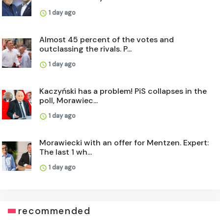
1 day ago
Almost 45 percent of the votes and
outclassing the rivals. P...
1 day ago
Kaczyński has a problem! PiS collapses in the
poll, Morawiec...
1 day ago
Morawiecki with an offer for Mentzen. Expert:
The last 1 wh...
1 day ago
recommended