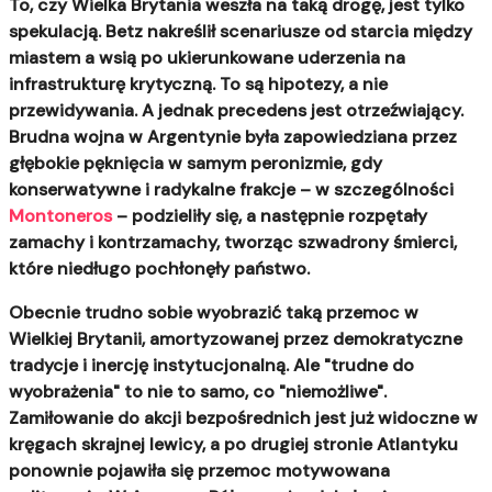
To, czy Wielka Brytania weszła na taką drogę, jest tylko
spekulacją. Betz nakreślił scenariusze od starcia między
miastem a wsią po ukierunkowane uderzenia na
infrastrukturę krytyczną. To są hipotezy, a nie
przewidywania. A jednak precedens jest otrzeźwiający.
Brudna wojna w Argentynie była zapowiedziana przez
głębokie pęknięcia w samym peronizmie, gdy
konserwatywne i radykalne frakcje – w szczególności
Montoneros
– podzieliły się, a następnie rozpętały
zamachy i kontrzamachy, tworząc szwadrony śmierci,
które niedługo pochłonęły państwo.
Obecnie trudno sobie wyobrazić taką przemoc w
Wielkiej Brytanii, amortyzowanej przez demokratyczne
tradycje i inercję instytucjonalną. Ale "trudne do
wyobrażenia" to nie to samo, co "niemożliwe".
Zamiłowanie do akcji bezpośrednich jest już widoczne w
kręgach skrajnej lewicy, a po drugiej stronie Atlantyku
ponownie pojawiła się przemoc motywowana