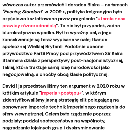
wówczas autor przemówień i doradca Blaira – na łamach
"Evening Standard
" w 2009 r., polityka imigracyjna była
częściowo kształtowana przez pragnienie "
utarcia nosa
prawicy różnorodnością
". To nie był przypadek, żadna
biurokratyczna wpadka. Był to wyraźny cel, a jego
konsekwencje są teraz wypisane w całej tkance
społecznej Wielkiej Brytanii. Podobnie obecne
przywództwo Partii Pracy pod przywództwem Sir Keira
Starmera działa z perspektywy post-nacjonalistycznej,
takiej, która traktuje samą ideę narodowości jako
negocjowalną, a choćby obcą klasie politycznej.
David i ja przedstawiliśmy ten argument w 2020 roku w
krótkim artykule "
Imperia »postępu«
", w którym
zidentyfikowaliśmy jasną strategię elit polegającą na
ponownym imporcie technik imperialnego rządzenia do
sfery wewnętrznej. Celem było rządzenie poprzez
podziały: podział społeczeństwa na wspólnoty,
nagradzanie lojalnych grup i dyskryminowanie