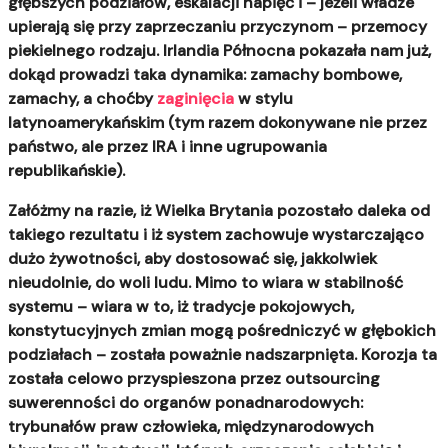
głębszych podziałów, eskalacji napięć i – jeżeli władze
upierają się przy zaprzeczaniu przyczynom – przemocy
piekielnego rodzaju. Irlandia Północna pokazała nam już,
dokąd prowadzi taka dynamika: zamachy bombowe,
zamachy, a choćby
zaginięcia
w stylu
latynoamerykańskim (tym razem dokonywane nie przez
państwo, ale przez IRA i inne ugrupowania
republikańskie).
Załóżmy na razie, iż Wielka Brytania pozostało daleka od
takiego rezultatu i iż system zachowuje wystarczająco
dużo żywotności, aby dostosować się, jakkolwiek
nieudolnie, do woli ludu. Mimo to wiara w stabilność
systemu – wiara w to, iż tradycje pokojowych,
konstytucyjnych zmian mogą pośredniczyć w głębokich
podziałach – została poważnie nadszarpnięta. Korozja ta
została celowo przyspieszona przez outsourcing
suwerenności do organów ponadnarodowych:
trybunałów praw człowieka, międzynarodowych