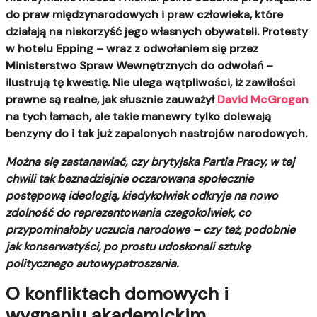
do praw międzynarodowych i praw człowieka, które
działają na niekorzyść jego własnych obywateli. Protesty
w hotelu Epping – wraz z odwołaniem się przez
Ministerstwo Spraw Wewnętrznych do odwołań –
ilustrują tę kwestię. Nie ulega wątpliwości, iż zawiłości
prawne są realne, jak słusznie zauważył
David McGrogan
na tych łamach, ale takie manewry tylko dolewają
benzyny do i tak już zapalonych nastrojów narodowych.
Można się zastanawiać, czy brytyjska Partia Pracy, w tej
chwili tak beznadziejnie oczarowana społecznie
postępową ideologią, kiedykolwiek odkryje na nowo
zdolność do reprezentowania czegokolwiek, co
przypominałoby uczucia narodowe – czy też, podobnie
jak konserwatyści, po prostu udoskonali sztukę
politycznego autowypatroszenia.
O konfliktach domowych i
wygnaniu akademickim