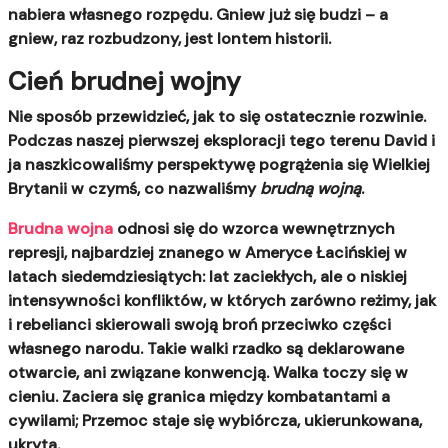
nabiera własnego rozpędu. Gniew już się budzi – a
gniew, raz rozbudzony, jest lontem historii.
Cień brudnej wojny
Nie sposób przewidzieć, jak to się ostatecznie rozwinie.
Podczas naszej pierwszej eksploracji tego terenu David i
ja naszkicowaliśmy perspektywę pogrążenia się Wielkiej
Brytanii w czymś, co nazwaliśmy
brudną wojną
.
Brudna wojna
odnosi się do wzorca wewnętrznych
represji, najbardziej znanego w Ameryce Łacińskiej w
latach siedemdziesiątych: lat zaciekłych, ale o niskiej
intensywności konfliktów, w których zarówno reżimy, jak
i rebelianci skierowali swoją broń przeciwko części
własnego narodu. Takie walki rzadko są deklarowane
otwarcie, ani związane konwencją. Walka toczy się w
cieniu. Zaciera się granica między kombatantami a
cywilami; Przemoc staje się wybiórcza, ukierunkowana,
ukryta.