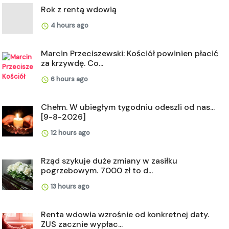
Rok z rentą wdowią
4 hours ago
Marcin Przeciszewski: Kościół powinien płacić
za krzywdę. Co...
6 hours ago
Chełm. W ubiegłym tygodniu odeszli od nas...
[9-8-2026]
12 hours ago
Rząd szykuje duże zmiany w zasiłku
pogrzebowym. 7000 zł to d...
13 hours ago
Renta wdowia wzrośnie od konkretnej daty.
ZUS zacznie wypłac...