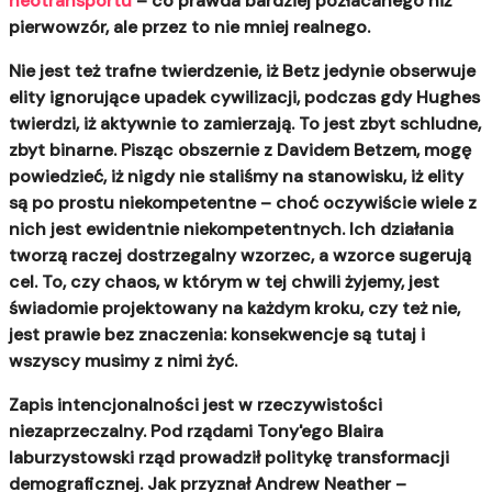
neotransportu
– co prawda bardziej pozłacanego niż
pierwowzór, ale przez to nie mniej realnego.
Nie jest też trafne twierdzenie, iż Betz jedynie obserwuje
elity ignorujące upadek cywilizacji, podczas gdy Hughes
twierdzi, iż aktywnie to zamierzają. To jest zbyt schludne,
zbyt binarne. Pisząc obszernie z Davidem Betzem, mogę
powiedzieć, iż nigdy nie staliśmy na stanowisku, iż elity
są po prostu niekompetentne – choć oczywiście wiele z
nich jest ewidentnie niekompetentnych.
Ich działania
tworzą raczej dostrzegalny wzorzec, a wzorce sugerują
cel
. To, czy chaos, w którym w tej chwili żyjemy, jest
świadomie projektowany na każdym kroku, czy też nie,
jest prawie bez znaczenia: konsekwencje są tutaj i
wszyscy musimy z nimi żyć.
Zapis intencjonalności jest w rzeczywistości
niezaprzeczalny.
Pod rządami Tony'ego Blaira
laburzystowski rząd prowadził politykę transformacji
demograficznej. Jak przyznał Andrew Neather –