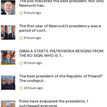
The poll indicated the best president. Not only
Nawrocki has...
5 hours ago
The first year of Nawrocki's presidency was a
period of conf...
8 hours ago
GIBAŁA STARTS. PIĄTKOWSKA RESIGNS FROM
THE KO SIGN. WHO IS T...
19 hours ago
The best president of the Republic of Poland?
The undisput...
23 hours ago
Poles have evaluated the presidents. 1
outclassed everyone