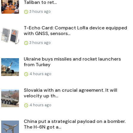
Taliban to ret...
3 hours ago
T-Echo Card: Compact LoRa device equipped
with GNSS, sensors...
3 hours ago
Ukraine buys missiles and rocket launchers
from Turkey
4 hours ago
Slovakia with an crucial agreement. It will
velocity up th...
4 hours ago
China put a strategical payload on a bomber.
The H-6N got a...