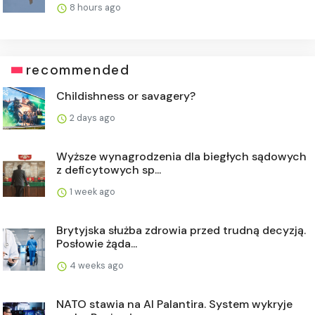
8 hours ago
recommended
Childishness or savagery?
2 days ago
Wyższe wynagrodzenia dla biegłych sądowych
z deficytowych sp...
1 week ago
Brytyjska służba zdrowia przed trudną decyzją.
Posłowie żąda...
4 weeks ago
NATO stawia na AI Palantira. System wykryje