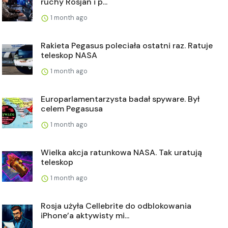
ruchy Rosjan i p...
1 month ago
Rakieta Pegasus poleciała ostatni raz. Ratuje
teleskop NASA
1 month ago
Europarlamentarzysta badał spyware. Był
celem Pegasusa
1 month ago
Wielka akcja ratunkowa NASA. Tak uratują
teleskop
1 month ago
Rosja użyła Cellebrite do odblokowania
iPhone’a aktywisty mi...