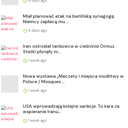
6 days ago
Miał planować atak na berlińską synagogę.
Niemcy zapłacą mu ...
6 days ago
Iran ostrzelał tankowce w cieśninie Ormuz.
Statki płynęły ni...
1 week ago
Nowa wystawa „Meczety i miejsca modlitwy w
Polsce / Mosques ...
1 week ago
USA wprowadzają kolejne sankcje. To kara za
wspieranie Iranu...
1 week ago