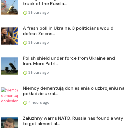
truck of the Russia...
3 hours ago
A fresh poll in Ukraine. 3 politicians would
defeat Zelens...
3 hours ago
Polish shield under force from Ukraine and
Iran. More Patri...
3 hours ago
Niemcy dementują doniesienia o uzbrojeniu na
pokładzie ukrai...
4 hours ago
Zaluzhny warns NATO. Russia has found a way
to get almost al...