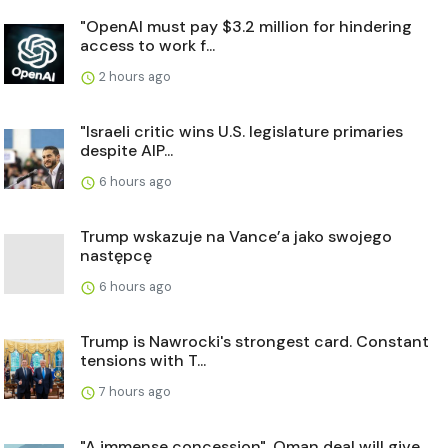
"OpenAI must pay $3.2 million for hindering
access to work f...
2 hours ago
"Israeli critic wins U.S. legislature primaries
despite AIP...
6 hours ago
Trump wskazuje na Vance’a jako swojego
następcę
6 hours ago
Trump is Nawrocki's strongest card. Constant
tensions with T...
7 hours ago
"A immense concession". Oman deal will give