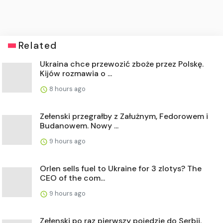
Related
Ukraina chce przewozić zboże przez Polskę.
Kijów rozmawia o ...
8 hours ago
Zełenski przegrałby z Załużnym, Fedorowem i
Budanowem. Nowy ...
9 hours ago
Orlen sells fuel to Ukraine for 3 zlotys? The
CEO of the com...
9 hours ago
Zełenski po raz pierwszy pojedzie do Serbii.