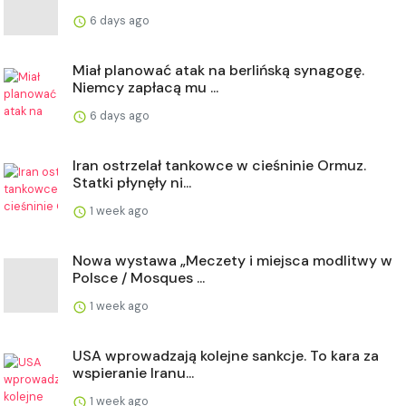
6 days ago
Miał planować atak na berlińską synagogę.
Niemcy zapłacą mu ...
6 days ago
Iran ostrzelał tankowce w cieśninie Ormuz.
Statki płynęły ni...
1 week ago
Nowa wystawa „Meczety i miejsca modlitwy w
Polsce / Mosques ...
1 week ago
USA wprowadzają kolejne sankcje. To kara za
wspieranie Iranu...
1 week ago