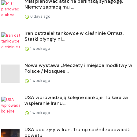
Miał planować atak na berlińską synagogę.
Niemcy zapłacą mu ...
6 days ago
Iran ostrzelał tankowce w cieśninie Ormuz.
Statki płynęły ni...
1 week ago
Nowa wystawa „Meczety i miejsca modlitwy w
Polsce / Mosques ...
1 week ago
USA wprowadzają kolejne sankcje. To kara za
wspieranie Iranu...
1 week ago
USA uderzyły w Iran. Trump spełnił zapowiedź
odwetu