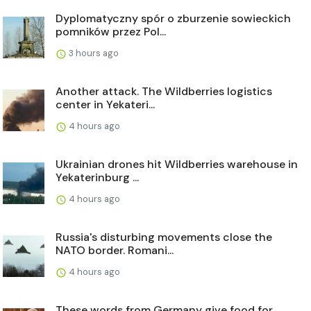
Dyplomatyczny spór o zburzenie sowieckich
pomników przez Pol...
3 hours ago
Another attack. The Wildberries logistics
center in Yekateri...
4 hours ago
Ukrainian drones hit Wildberries warehouse in
Yekaterinburg ...
4 hours ago
Russia's disturbing movements close the
NATO border. Romani...
4 hours ago
These words from Germany give food for