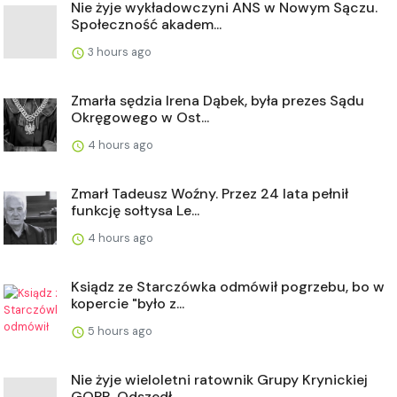
Nie żyje wykładowczyni ANS w Nowym Sączu.
Społeczność akadem...
3 hours ago
Zmarła sędzia Irena Dąbek, była prezes Sądu
Okręgowego w Ost...
4 hours ago
Zmarł Tadeusz Woźny. Przez 24 lata pełnił
funkcję sołtysa Le...
4 hours ago
Ksiądz ze Starczówka odmówił pogrzebu, bo w
kopercie "było z...
5 hours ago
Nie żyje wieloletni ratownik Grupy Krynickiej
GOPR. Odszedł ...