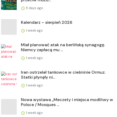
5 days ago
Kalendarz – sierpień 2026
1 week ago
Miał planować atak na berlińską synagogę.
Niemcy zapłacą mu ...
1 week ago
Iran ostrzelał tankowce w cieśninie Ormuz.
Statki płynęły ni...
1 week ago
Nowa wystawa „Meczety i miejsca modlitwy w
Polsce / Mosques ...
1 week ago